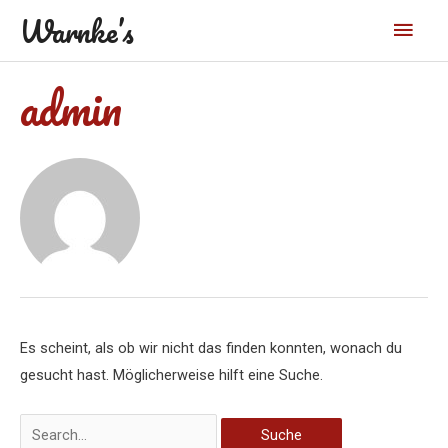
Zum
Warnke’s
Haup
Inhalt
springen
Suchen
admin
nach:
Es scheint, als ob wir nicht das finden konnten, wonach du
gesucht hast. Möglicherweise hilft eine Suche.